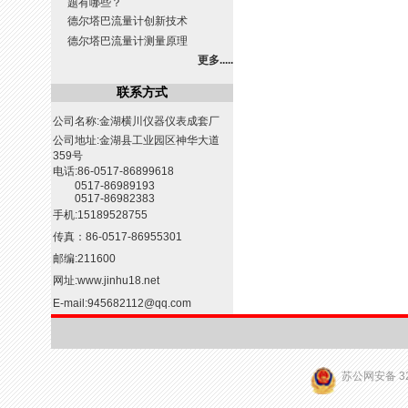
题有哪些？
德尔塔巴流量计创新技术
德尔塔巴流量计测量原理
更多.....
联系方式
公司名称:金湖横川仪器仪表成套厂
公司地址:金湖县工业园区神华大道
359号
电话:86-0517-86899618
0517-86989193
0517-86982383
手机:15189528755
传真：86-0517-86955301
邮编:211600
网址:
www.jinhu18.net
E-mail:
945682112@qq.com
苏公网安备 32