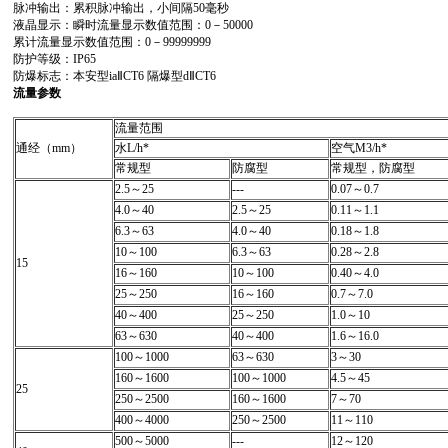
脉冲输出：累积脉冲输出，小间隔50毫秒
液晶显示：瞬时流量显示数值范围：0－50000
累计流量显示数值范围：0－99999999
防护等级：IP65
防爆标志：本安型iaⅡCT6 隔爆型dⅡCT6
流量参数
流量范围
通经（mm）
水L/h*
空气M3/h*
常规型
防腐型
常规型，防腐型
2.5
～25
---
0.07
～0.7
4.0
～40
2.5
～25
0.11
～1.1
6.3
～63
4.0
～40
0.18
～1.8
10
～100
6.3
～63
0.28
～2.8
15
16
～160
10
～100
0.40
～4.0
25
～250
16
～160
0.7
～7.0
40
～400
25
～250
1.0
～10
63
～630
40
～400
1.6
～16.0
100
～1000
63
～630
3
～30
160
～1600
100
～1000
4.5
～45
25
250
～2500
160
～1600
7
～70
400
～4000
250
～2500
11
～110
500
～5000
---
12
～120