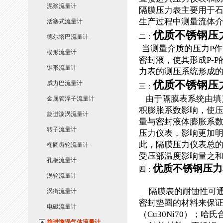
泥浆流量计
隔膜压力表主要用于
生产过程中测量流体
活塞式流量计
优质不锈钢压
二：
德尔塔巴流量计
当测量介质的压力
P
作
楔形流量计
密封液，使其形成
P-P
锥形流量计
力表的测压系统形成
优质不锈钢压
威力巴流量计
三：
由于隔膜表系统由填
金属管浮子流量计
积膨胀系数影响，使
旋进漩涡流量计
量与密封液体膨胀系
转子流量计
压力仪表，影响更加
此，隔膜压力仪
表总
椭圆齿轮流量计
受压部温度影响量之
孔板流量计
优质不锈钢压力
四：
涡轮流量计
隔膜表的耐蚀性可
涡街流量计
密封垫圈的材料来保
电磁流量计
（
Cu30Ni70
）；哈氏
旋进漩涡气体流量计