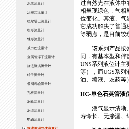
过自然光在液体中
泥浆流量计
相呈现绿色，气相
活塞式流量计
位变化。其液、气
德尔塔巴流量计
它成功解决了普通
楔形流量计
等弱点，是目前
锥形流量计
该系列产品按效
威力巴流量计
同，有基本型和伴热
金属管浮子流量计
UNS系列液位计
旋进漩涡流量计
等），而UGS系
转子流量计
油、糖液、农药等
椭圆齿轮流量计
孔板流量计
HC-单色石英管液
涡轮流量计
液气显示清晰、
涡街流量计
寿命长、无渗漏、
电磁流量计
旋进漩涡气体流量计