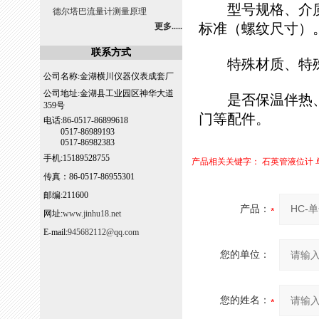
型号规格、介质名
德尔塔巴流量计测量原理
标准（螺纹尺寸）
更多.....
联系方式
特殊材质、特殊
公司名称:金湖横川仪器仪表成套厂
公司地址:金湖县工业园区神华大道
是否保温伴热、
359号
门等配件。
电话:86-0517-86899618
0517-86989193
0517-86982383
手机:15189528755
产品相关关键字：
石英管液位计
传真：86-0517-86955301
邮编:211600
产品：
网址:
www.jinhu18.net
E-mail:
945682112@qq.com
您的单位：
您的姓名：