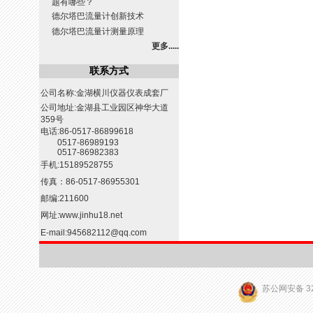
题有哪些？
德尔塔巴流量计创新技术
德尔塔巴流量计测量原理
更多.....
联系方式
公司名称:金湖横川仪器仪表成套厂
公司地址:金湖县工业园区神华大道
359号
电话:86-0517-86899618
0517-86989193
0517-86982383
手机:15189528755
传真：86-0517-86955301
邮编:211600
网址:
www.jinhu18.net
E-mail:
945682112@qq.com
苏公网安备 32