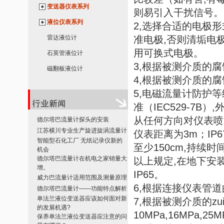
变送器仪表系列
则易引入干扰信号。
液位仪表系列
2,选择合适的电极
雷达液位计
准电极,否则清垢电
用可换式电极。
石英管液位计
3,根据被测介质的
磁翻板液位计
4,根据被测介质的
5,电磁流量计防护等级
准（IEC529-7B
从任何方向对仪表喷水,
德尔塔巴流量计探头的安装
江苏横川专业生产旋进旋涡流量计
仪表距离为3m；IP
智能型石化工厂 无纸记录仪新的
至少150cm,持续时
机会
德尔塔巴流量计在机电之家销量大
以上规定,在地下安装
增。
IP65。
威力巴流量计适用范围及测量原理
6,根据连接仪表管
德尔塔巴流量计——功能特点解析
单法兰液位变送器应该如何面对新
7,根据被测介质的
的发展机遇?
10MPa,16MPa
保养单法兰液位变送器应注意的问