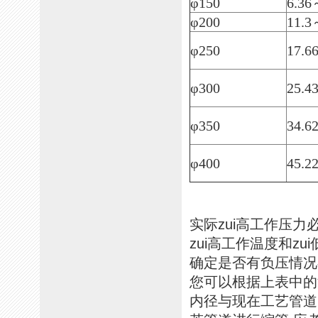
φ150
6.36
φ200
11.3
φ250
17.6
φ300
25.4
φ350
34.6
φ400
45.2
实际zui高工作压
zui高工作温度和z
确定是否有负压情况
您可以根据上表中的
内径与现在工艺管道