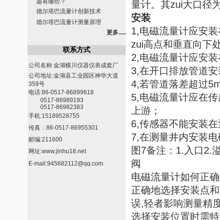
题有哪些？
量计。其zui大口径为
德尔塔巴流量计创新技术
安装
德尔塔巴流量计测量原理
1,电磁流量计应安
更多.....
zui高点和垂直向下
联系方式
2,电磁流量计应安
公司名称:金湖横川仪器仪表成套厂
3,在开口排放管道
公司地址:金湖县工业园区神华大道
4,若管道落差超过
359号
电话:86-0517-86899618
5,电磁流量计应在
0517-86989193
0517-86982383
上游；
手机:15189528755
6,传感器不能安装
传真：86-0517-86955301
7,在测量井内安装
邮编:211600
图7备注：1.入口2.溢
网址:
www.jinhu18.net
阀
E-mail:
945682112@qq.com
电磁流量计如何正确
正确地选择安装点和
误,轻者影响测量精
选择安装位置时需特