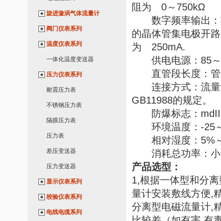
阻为 0～750kΩ
旋进漩涡气体流量计
数字频率输出：输出
阀门仪表系列
的晶体管集电极开路双
温度仪表系列
为 250mA.
供电电源：85～265
一体化温度变送器
直管段长度：管道式：
压力仪表系列
连接方式：流量计
耐震压力表
GB11988的规定。
不锈钢压力表
防爆标志：mdIIB
隔膜压力表
环境温度：-25～
压力表
相对湿度：5%～
差压变送器
消耗总功率：小于
产品选型
：
压力变送器
1,根据一体型和分
显示仪表系列
量计安装敷线方便,
校验仪表系列
分离型电磁流量计,
电线电缆系列
比较差（如有害,有毒