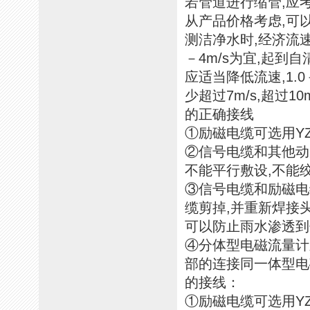
若管道进行缩管,应
从产品价格考虑,可
测洁净水时,经济流速
－4m/s为宜,起到
应适当降低流速,1.
少超过7m/s,超过1
的正确接线
①励磁电缆可选用Y
②信号电缆和其他动
不能平行敷设,不能
③信号电缆和励磁电
缆剪掉,并重新焊接
可以防止雨水渗透到
④分体型电磁流量计
部的连接同一体型电
的接线：
①励磁电缆可选用Y