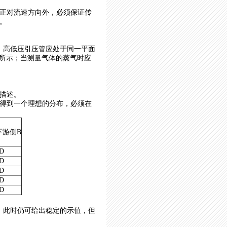
正对流速方向外，必须保证传
。
，高低压引压管应处于同一平面
）所示；当测量气体的蒸气时应
描述。
得到一个理想的分布，必须在
下游侧B
D
D
D
D
D
％，此时仍可给出稳定的示值，但