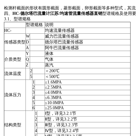
检测杆截面的形状有圆形截面，菱形截面，卵形截面等多种型式，其流
四、
HC-德尔塔巴流量计江苏/均速管流量传感器直销
型谱规格及使用
3.1、型谱规格
型谱规格
说明
HC-
均速流量传感器
W
威力巴流量传感器
传感器类型
D
德尔塔巴流量传感器
A
阿牛巴流量传感器
Y
液体
介质类型
Q
气体
Z
蒸汽
2
＜200℃
流体温度
5
＜500℃
1
≤1.6MPA
2
≤2.5MPA
3
≤4.0MPA
流体压力
4
≤6.3MPA
5
≤10.0MPA
6
≤25.0MPA
1
Ⅰ型，详见3.2.1节
2
Ⅱ型，详见3.2.2节
结构类型
3
Ⅲ型，详见3.2.3节
4
Ⅳ型，详见3.2.4节