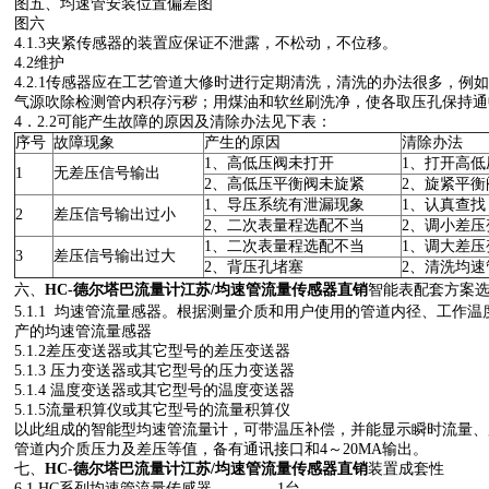
图五、均速管安装位置偏差图
图六
4.1.3夹紧传感器的装置应保证不泄露，不松动，不位移。
4.2维护
4.2.1传感器应在工艺管道大修时进行定期清洗，清洗的办法很多，例
气源吹除检测管内积存污秽；用煤油和软丝刷洗净，使各取压孔保持通
4．2.2可能产生故障的原因及清除办法见下表：
序号
故障现象
产生的原因
清除办法
1、高低压阀未打开
1、打开高低
1
无差压信号输出
2、高低压平衡阀未旋紧
2、旋紧平衡
1、导压系统有泄漏现象
1、认真查
2
差压信号输出过小
2、二次表量程选配不当
2、调小差
1、二次表量程选配不当
1、调大差
3
差压信号输出过大
2、背压孔堵塞
2、清洗均
六、
HC-德尔塔巴流量计江苏/均速管流量传感器直销
智能表配套方案
5.1.1 均速管流量感器。根据测量介质和用户使用的管道内径、工作
产的均速管流量感器
5.1.2差压变送器或其它型号的差压变送器
5.1.3 压力变送器或其它型号的压力变送器
5.1.4 温度变送器或其它型号的温度变送器
5.1.5流量积算仪或其它型号的流量积算仪
以此组成的智能型均速管流量计，可带温压补偿，并能显示瞬时流量、
管道内介质压力及差压等值，备有通讯接口和4～20MA输出。
七、
HC-德尔塔巴流量计江苏/均速管流量传感器直销
装置成套性
6.1 HC系列均速管流量传感器 1台