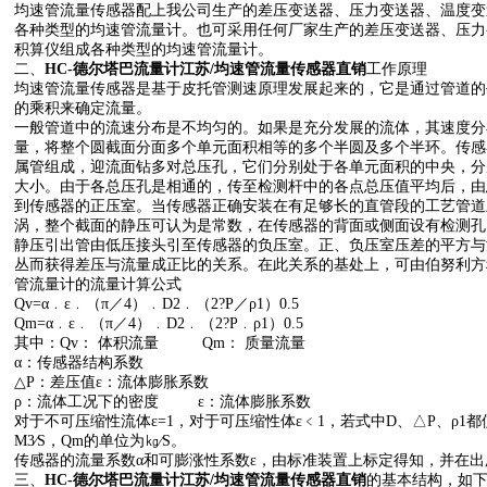
均速管流量传感器配上我公司生产的差压变送器、压力变送器、温度变
各种类型的均速管流量计。也可采用任何厂家生产的差压变送器、压力
积算仪组成各种类型的均速管流量计。
二、
HC-德尔塔巴流量计江苏/均速管流量传感器直销
工作原理
均速管流量传感器是基于皮托管测速原理发展起来的，它是通过管道的
的乘积来确定流量。
一般管道中的流速分布是不均匀的。如果是充分发展的流体，其速度分
量，将整个圆截面分面多个单元面积相等的多个半圆及多个半环。传感
属管组成，迎流面钻多对总压孔，它们分别处于各单元面积的中央，分
大小。由于各总压孔是相通的，传至检测杆中的各点总压值平均后，由
到传感器的正压室。当传感器正确安装在有足够长的直管段的工艺管道
涡，整个截面的静压可认为是常数，在传感器的背面或侧面设有检测孔
静压引出管由低压接头引至传感器的负压室。正、负压室压差的平方与
丛而获得差压与流量成正比的关系。在此关系的基处上，可由伯努利方
管流量计的流量计算公式
Qv=α﹒ε﹒（π／4）﹒D2﹒（2?P／ρ1）0.5
Qm=α﹒ε﹒（π／4）﹒D2﹒（2?P﹒ρ1）0.5
其中：Qv： 体积流量 Qm： 质量流量
α：传感器结构系数
△P：差压值ε：流体膨胀系数
ρ：流体工况下的密度 ε：流体膨胀系数
对于不可压缩性流体ε=1，对于可压缩性体ε﹤1，若式中D、△P、ρ1都
M3∕S，Qm的单位为㎏∕S。
传感器的流量系数α和可膨涨性系数ε，由标准装置上标定得知，并在
三、
HC-德尔塔巴流量计江苏/均速管流量传感器直销
的基本结构，如下