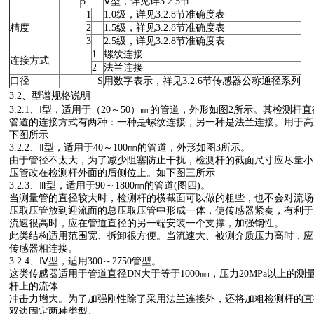
5
Ⅴ型，详见详3.2.5节
1
1.0级，详见3.2.8节准确度表
精度
2
1.5级，祥见3.2.8节准确度表
3
2.5级，详见3.2.8节准确度表
1
螺纹连接
连接方式
2
法兰连接
口径
S
用数字表示，祥见3.2.6节传感器公称通径系列
3.2、型谱规格说明
3.2.1、Ⅰ型，适用于（20～50）㎜的管道，外形如图2所示。其检测杆直
管道的连接方式有两种：一种是螺纹连接，另一种是法兰连接。用于高
下图所示
3.2.2、Ⅱ型，适用于40～100㎜的管道，外形如图3所示。
由于管径不太大，为了减少阻塞防止干扰，检测杆的截面尺寸应尽量小
压管改在检测杆外面的后侧位上。如下图三所示
3.2.3、Ⅲ型，适用于90～1800㎜的管道(图四)。
当测量管的直径较大时，检测杆的横截面可以做的粗些，也不会对流场
压取压管放到迎流面的总压取压管中形成一体，使传感器紧奏，有利于
流速很高时，应在管道直径的另一端安装一个支撑，加强钢性。
此类结构适用范围宽、拆卸很方便。当流速大、被测介质压力高时，应
传感器相连接。
3.2.4、Ⅳ型，适用300～2750管型。
这类传感器适用于管道直径DN大于等于1000㎜，压力20MPa以上的
杆上的流体
冲击力增大。为了加强刚性除了采用法兰连接外，还将加粗检测杆的直
双边固定两种类型。