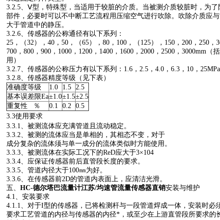
3.2.5、Ⅴ型，特殊型，当适用于较脏的介质。当被测介质较脏时，为
部件，必要时可以不中断工艺流程用压缩空气进行吹除。吹除介质应与
大于管道中的静压。
3.2.6、传感器的公称通径有以下系列：
25，（32），40，50，（65），80，100，（125），150，200，250，30
700，800，900，1000，1200，1400，1600，2000，2500，30
用）
3.2.7、传感器的公称压力有以下系列：1.6，2.5，4.0，6.3，10，25MP
3.2.8、传感器精度等级（见下表）
准确度等级
1.0
1.5
2.5
基本误差限Ea
±1.0
±1.5
±2.5
重复性 ％
0.1
0.2
0.5
3.3使用要求
3.3.1、被测流体应充满管道且流动稳定。
3.3.2、被测的流体应当是单相的，其相态不变，对于
成分复杂的流体须与单一成分的流体类似时方能使用。
3.3.3、被测流体在实际工况下的ReD应大于3×104
3.3.4、应保证传感器前后直管段长度的要求。
3.3.5、管道内径大于100㎜为好。
3.3.6、在传感器前2D的管道内表面上，应清洁光滑。
五、
HC-德尔塔巴流量计江苏/均速管流量传感器直销
安装与维护
4.1、安装要求
4.1.1、对于I型的传感器，已将检测杆与一段管道焊成一体，安装时
要求工艺管道的内径与传感器的内径*，或至少在上游直管段所要求的