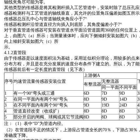
轴线夹角尽可能为零。
其他类型的传感器是将其检测杆插入工艺管道中，安装时除了总压孔应
感器检测杆与工艺管道的轴线垂直，其允许的位置角压偏差如图五所示
传感器总压孔中心与管道轴线夹角应小于7°
传感器检测杆沿管道直径方向插入到底部，其角度偏差小于7°
对于垂直管道传感器可安装在管道水平面沿管道圆周360的任何位置上
上，由图六（a）所示；当测量液体时，应向下侧倾斜安装如图六（b
向上倾斜安装如图六（c）所
示。
4.1.2直管段
由于传感器是以速度面积法为基础，采用近似积分理论，用较多的点来
分布方程，并且是在充分发展的速度分布条件下建立的。所以，为了能
传感器前后有一定长度的直管段（见下表）
上游侧A
序号
均速管流量传感器安装位置
无整流器
有整流器
同一平面
不同平面
1
有一个90°弯头或三通
6D
7D
9D
3
2
在同一平面内有两个90°弯头
8D
9D
14D
3
3
在不同平面内有两个90°弯头
9D
19D
24D
4
4
管道直径改变（收或扩）
8D
8D
8D
3
5
部分开启的闸阀、球阀或其它节流阀
8D
8D
8D
3
注：（1）表中“D”为管道内径。
（2）在管道段不足的情况下，上游应占管道全长的70％，下游占30
准确度下降。