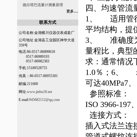
德尔塔巴流量计测量原理
四、均速管流
更多.....
1、 适用管径
联系方式
平均结构，提供
公司名称:金湖横川仪器仪表成套厂
3、 准确度
公司地址:金湖县工业园区神华大道
359号
量程比，典型的
电话:86-0517-86899618
0517-86989193
求：通常情况下
0517-86982383
手机:15189528755
1.0％；6、 
传真：86-0517-86955301
可达40MPa
邮编:211600
参照标准：
网址:
www.jinhu18.net
E-mail:
945682112@qq.com
ISO 3966-19
连接方式：
插入式法兰连
管道式螺纹连