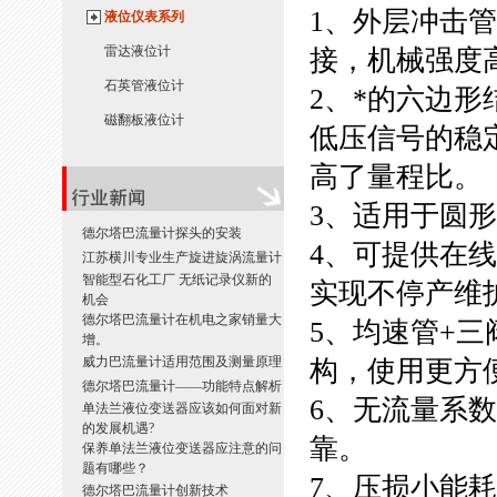
1、外层冲击
液位仪表系列
雷达液位计
接，机械强度
石英管液位计
2、*的六边
磁翻板液位计
低压信号的稳
高了量程比。
3、适用于圆
德尔塔巴流量计探头的安装
4、可提供在
江苏横川专业生产旋进旋涡流量计
智能型石化工厂 无纸记录仪新的
实现不停产维
机会
德尔塔巴流量计在机电之家销量大
5、均速管+
增。
威力巴流量计适用范围及测量原理
构，使用更方
德尔塔巴流量计——功能特点解析
6、无流量系
单法兰液位变送器应该如何面对新
的发展机遇?
靠。
保养单法兰液位变送器应注意的问
题有哪些？
7、压损小能
德尔塔巴流量计创新技术