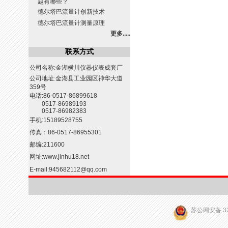
题有哪些？
德尔塔巴流量计创新技术
德尔塔巴流量计测量原理
更多.....
联系方式
公司名称:金湖横川仪器仪表成套厂
公司地址:金湖县工业园区神华大道
359号
电话:86-0517-86899618
0517-86989193
0517-86982383
手机:15189528755
传真：86-0517-86955301
邮编:211600
网址:
www.jinhu18.net
E-mail:
945682112@qq.com
苏公网安备 32