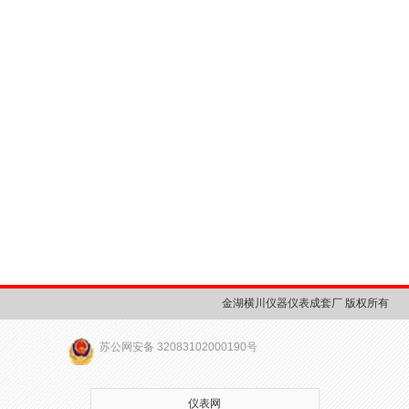
金湖横川仪器仪表成套厂 版权所有
苏公网安备 32083102000190号
仪表网