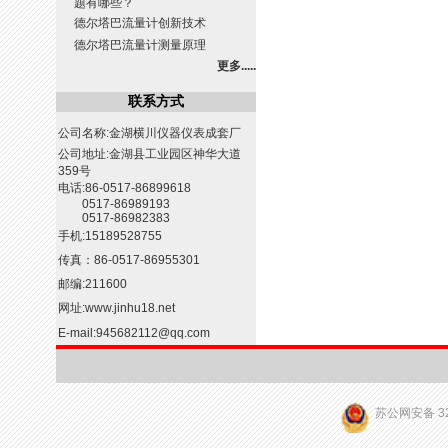
题有哪些？
德尔塔巴流量计创新技术
德尔塔巴流量计测量原理
更多.....
联系方式
公司名称:金湖横川仪器仪表成套厂
公司地址:金湖县工业园区神华大道
359号
电话:86-0517-86899618
0517-86989193
0517-86982383
手机:15189528755
传真：86-0517-86955301
邮编:211600
网址:
www.jinhu18.net
E-mail:
945682112@qq.com
苏公网安备 32